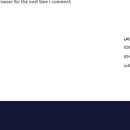
rowser for the next time I comment.
رس
02
05
in