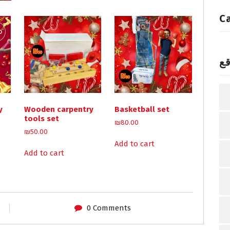
C
قع
y
Wooden carpentry
Basketball set
tools set
₪
80.00
₪
50.00
Add to cart
Add to cart
0 Comments