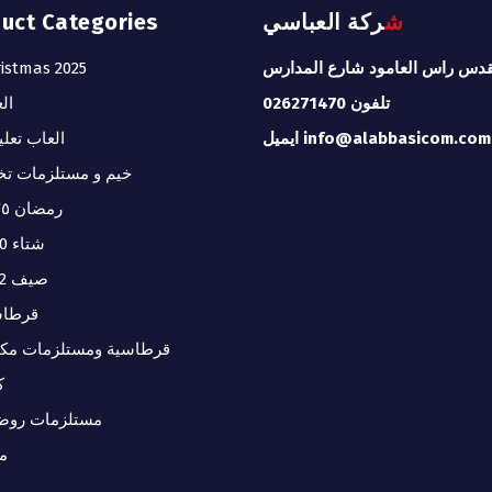
duct Categories
شركة العباسي
istmas 2025
قدس راس العامود شارع المدارس
تلفون 026271470
ال
ايميل info@alabbasicom.com
العاب تعلي
خيم و مستلزمات تخ
رمضان ٢٠٢٥
شتاء 2020
صيف 2022
قرطاس
قرطاسية ومستلزمات مكت
ك
مستلزمات روض
م