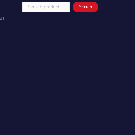
Search
Search
for:
ال