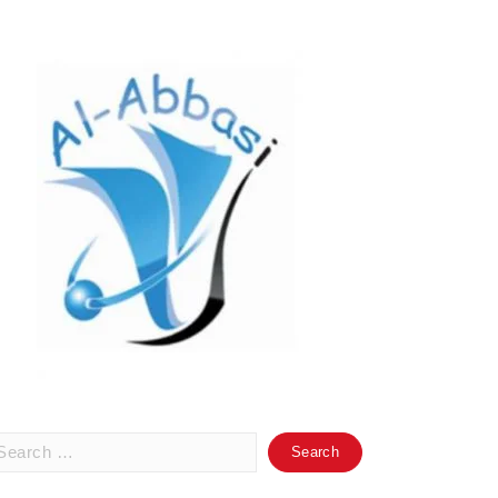
arch
: