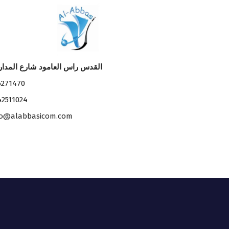
القدس راس العامود شارع المدا
6271470
42511024
fo@alabbasicom.com