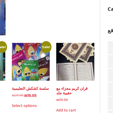
a
:
s
₪
C
:
4
₪
0
6
.
قع
0
0
.
0
0
.
0
ale!
Sale!
.
قران كريم مجزاء مع
سلسة كشكش التعليمية
حقيبة جلد
O
C
₪
20.00
₪
10.00
r
u
₪
50.00
This
i
r
Select options
product
g
r
Add to cart
has