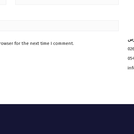
رس
rowser for the next time I comment.
02
05
in