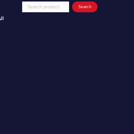
Search
Search
for:
ال