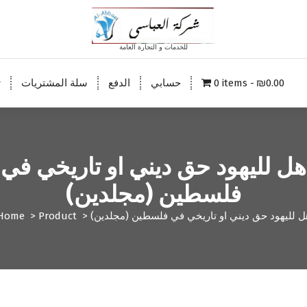
للخدمات و التجارة العامة
₪0.00
0 items
حسابي
الدفع
سلة المشتريات
ت
هل لليهود حق ديني او تاريخي في
فلسطين (مجلدين)
ل لليهود حق ديني او تاريخي في فلسطين (مجلدين)
>
Product
>
Home