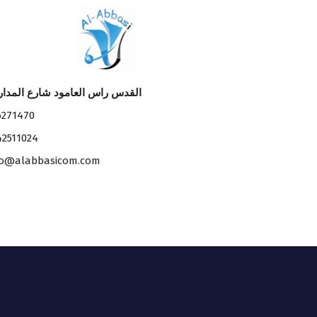
القدس راس العامود شارع المدا
6271470
42511024
fo@alabbasicom.com