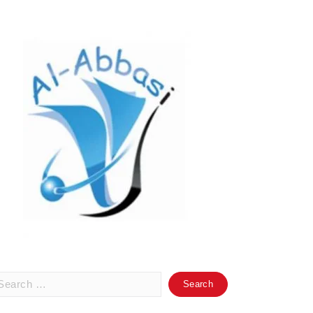
arch
: