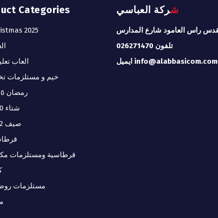
شركة العباسي
duct Categories
قدس راس العامود شارع المدارس
istmas 2025
تلفون 026271470
ال
ايميل info@alabbasicom.com
العاب تعلي
خيم و مستلزمات تخ
رمضان ٢٠٢٥
شتاء 2020
صيف 2022
قرطاس
قرطاسية ومستلزمات مكت
ك
مستلزمات روض
م