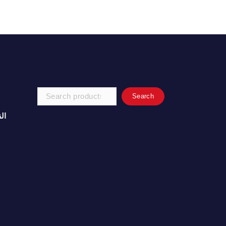
Search
Search
for:
ال