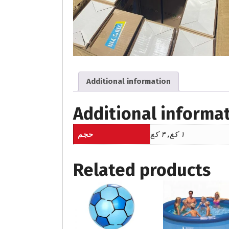
Additional information
Additional informa
١ كغ, ٣ كغ
حجم
Related products