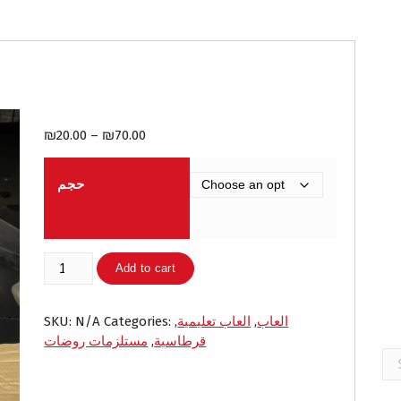
P
₪
20.00
–
₪
70.00
r
i
حجم
c
e
r
a
ملتينة
Add to cart
n
رملية
g
quantity
e
العاب
,
العاب تعليمية
,
Categories:
N/A
SKU:
:
قرطاسية
,
مستلزمات روضات
₪
Se
2
for
0