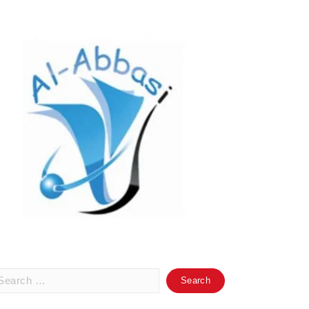
arch
: