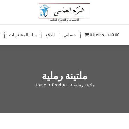
للخدمات و التجارة العامة
₪0.00
0 items
حسابي
الدفع
سلة المشتريات
ت
ملتينة رملية
ملتينة رملية
>
Product
>
Home