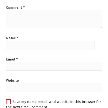
3
0
0
.
Comment
*
0
0
.
0
0
.
0
.
Name
*
Email
*
Website
Save my name, email, and website in this browser for
the next time I comment.