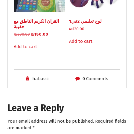
on
w
s
a
:
the
s
₪
product
لوح تعليمي 2في1
القران الكريم الناطق مع
:
1
page
حقيبة
₪
2
₪
120.00
1
0
O
C
₪
300.00
₪
180.00
3
.
r
u
Add to cart
0
0
i
r
Add to cart
.
0
g
r
0
.
i
e
0
n
n
.
a
t
l
p
habassi
0 Comments
p
r
r
i
i
c
c
e
e
i
Leave a Reply
w
s
a
:
s
₪
Your email address will not be published.
Required fields
:
1
are marked
*
₪
8