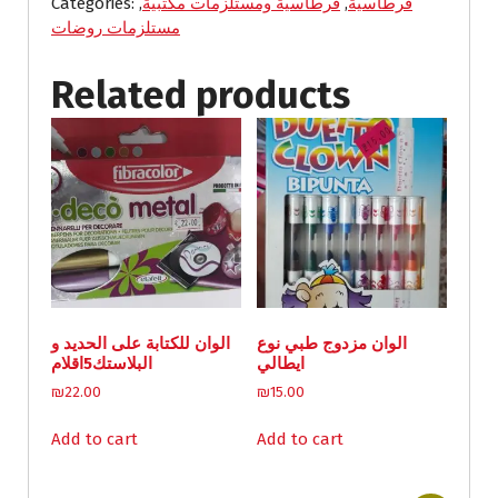
متر
قرطاسية
,
قرطاسية ومستلزمات مكتبية
,
Categories:
*
مستلزمات روضات
quantity
Related products
الوان مزدوج طبي نوع
الوان للكتابة على الحديد و
ايطالي
البلاستك5اقلام
₪
22.00
₪
15.00
Add to cart
Add to cart