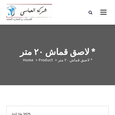
S
k
i
p
للخدمات و التجارة العامة
t
o
c
o
n
لاصق قماش ٢٠ متر *
t
e
لاصق قماش ٢٠ متر *
>
Product
>
Home
n
t
Jul 14 2025