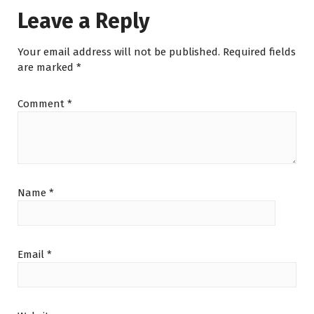
chosen
6
e
i
Leave a Reply
on
0
w
s
.
a
:
the
0
s
₪
product
Your email address will not be published.
Required fields
0
:
1
page
are marked
*
t
₪
2
h
1
.
r
5
0
Comment
*
o
.
0
u
0
.
g
0
h
.
₪
1
Name
*
4
0
.
0
0
Email
*