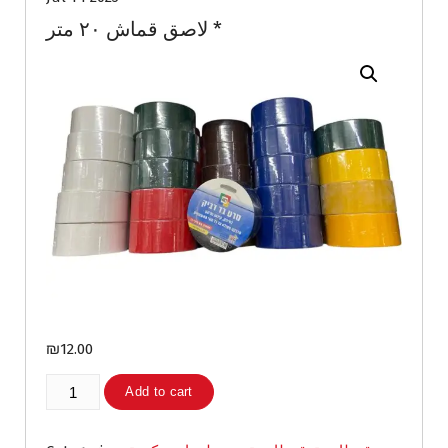
لاصق قماش ٢٠ متر *
₪
12.00
لاصق
Add to cart
قماش
٢٠