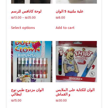
:
2
₪
8
علبة ملتينة 5 الوان
لوحة كانافس للرسم
3
.
P
₪
13.00
–
₪
35.00
₪
8.00
5
0
r
This
.
0
i
Select options
Add to cart
product
0
.
c
has
0
e
multiple
.
r
variants.
a
n
The
g
options
e
may
:
be
₪
chosen
1
on
3
.
the
0
product
الوان للكتابة على الملابس
الوان مزدوج طبي نوع
0
page
و القماش
ايطالي
t
h
₪
15.00
₪
30.00
r