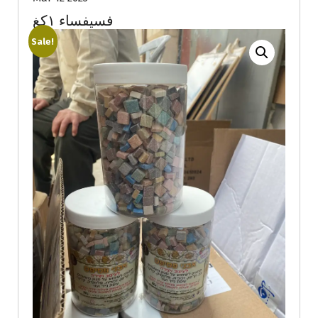
فسيفساء ١كغ
Sale!