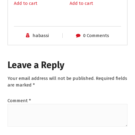
o
Add to cart
Add to cart
u
g
h
₪
3
habassi
0 Comments
5
.
0
0
Leave a Reply
Your email address will not be published.
Required fields
are marked
*
Comment
*