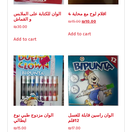
4 اقلام لوح مع محاية
الوان للكتابة على الملابس
و القماش
O
C
₪
15.00
₪
10.00
₪
30.00
r
u
i
r
Add to cart
g
r
Add to cart
i
e
n
n
a
t
l
p
p
r
r
i
i
c
c
e
e
i
w
s
a
:
s
₪
:
1
الوان راسين قابلة للغسل
الوان مزدوج طبي نوع
₪
0
12قلم
ايطالي
1
.
5
0
₪
15.00
₪
17.00