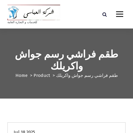
S
k
i
p
للخدمات و التجارة العامة
t
o
c
o
طقم فراشي رسم جواش
n
t
واكريلك
e
n
طقم فراشي رسم جواش واكريلك
>
Product
>
Home
t
Jul 18 2025