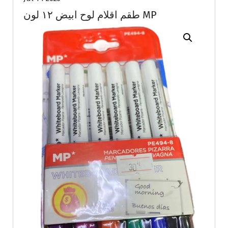
طقم اقلام لوح ابيض ١٢ لون MP