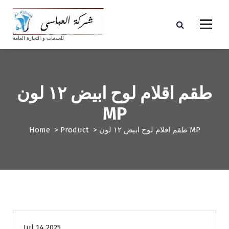
S
k
i
p
للخدمات و التجارة العامة
t
o
c
o
طقم اقلام لوح ابيض ١٢ لون
n
t
MP
e
n
طقم اقلام لوح ابيض ١٢ لون MP
>
Product
>
Home
t
Jul 14 2025