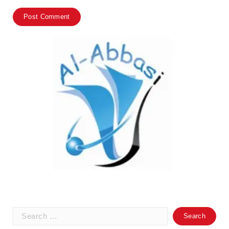
Search
for: