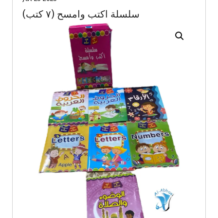
سلسلة اكتب وامسح (٧ كتب)