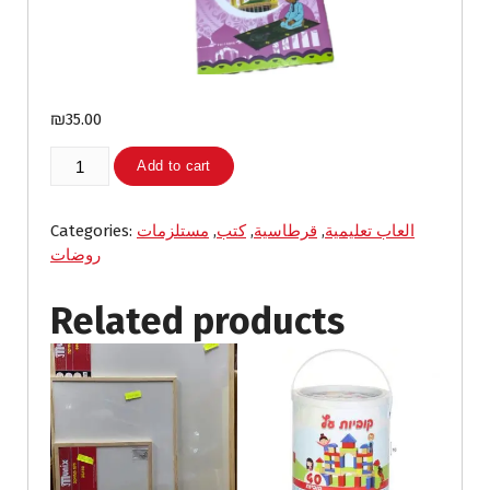
₪
35.00
سلسلة
Add to cart
اكتب
وامسح
(٧
العاب تعليمية
,
قرطاسية
,
كتب
,
مستلزمات
Categories:
كتب)
روضات
quantity
Related products