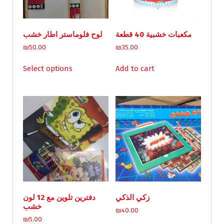
مكعبات خشبية 40 قطعة
لوح فلوماستر اطار خشب
₪
50.00
₪
35.00
This
Select options
Add to cart
product
has
multiple
variants.
The
options
may
be
chosen
on
the
product
زكي الذكي
دفترين تلوين مع 12 لون
page
خشب
₪
40.00
₪
5.00