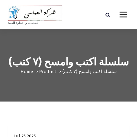
S
k
i
p
للخدمات و التجارة العامة
t
o
c
o
n
سلسلة اكتب وامسح (٧ كتب)
t
e
سلسلة اكتب وامسح (٧ كتب)
>
Product
>
Home
n
t
Jul 25 2025