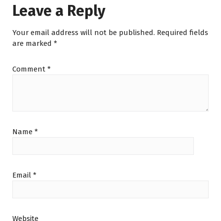
e
i
Leave a Reply
w
s
a
:
s
₪
Your email address will not be published.
Required fields
:
1
are marked
*
₪
0
1
0
3
.
Comment
*
0
0
.
0
0
.
0
.
Name
*
Email
*
Website