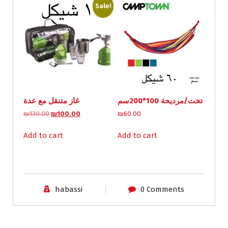
Sale!
تخت/مرديحة 100*200سم
غاز متنقل مع عدة
O
C
₪
130.00
₪
100.00
₪
60.00
r
u
i
r
Add to cart
Add to cart
g
r
i
e
n
n
a
t
l
p
habassi
0 Comments
p
r
r
i
i
c
c
e