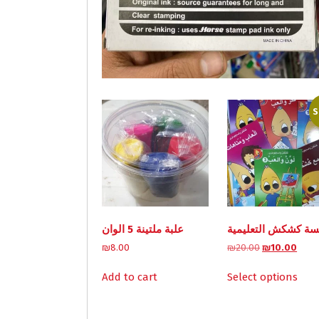
S
ة كشكش التعليمية
علبة ملتينة 5 الوان
O
C
₪
8.00
₪
20.00
₪
10.00
r
u
This
i
r
Add to cart
Select options
pro
g
r
has
i
e
mult
n
n