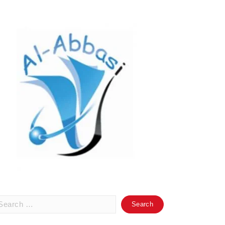
arch
: