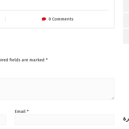
ants.
ons
0 Comments
sen
duct
ired fields are marked
*
e
Email
*
رة