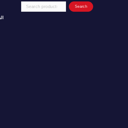
Search
Search
for:
ال