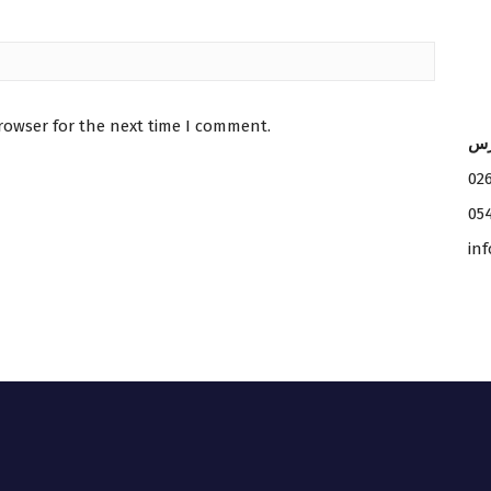
rowser for the next time I comment.
رس
02
05
in