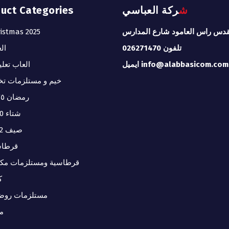
شركة العباسي
duct Categories
قدس راس العامود شارع المدارس
istmas 2025
تلفون 026271470
ال
ايميل info@alabbasicom.com
العاب تعلي
خيم و مستلزمات تخ
رمضان ٢٠٢٥
شتاء 2020
صيف 2022
قرطاس
قرطاسية ومستلزمات مكت
ك
مستلزمات روض
م