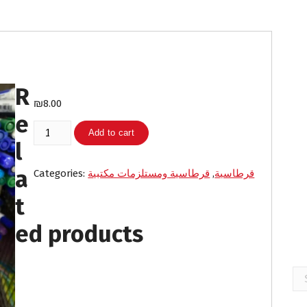
R
₪
8.00
e
ختامة
Add to cart
لون
l
اسود
a
quantity
قرطاسية
,
قرطاسية ومستلزمات مكتبية
Categories:
t
ed products
Se
for