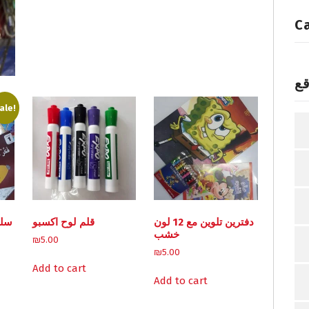
C
قع
ale!
دفترين تلوين مع 12 لون
قلم لوح اكسبو
سلس
خشب
₪
5.00
₪
5.00
Add to cart
duct
Add to cart
iple