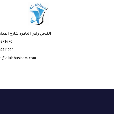
القدس راس العامود شارع المدا
6271470
42511024
fo@alabbasicom.com