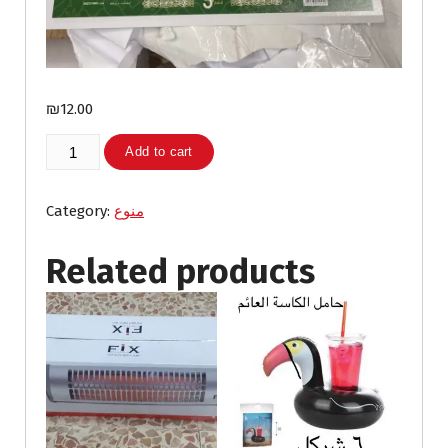
₪
12.00
تقويم
Add to cart
النصر
٢٠٢٥
quantity
منوع
Category:
Related products