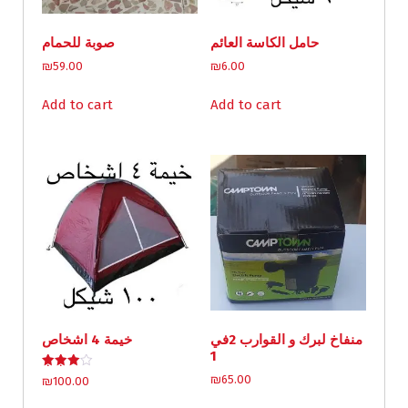
حامل الكاسة العائم
صوبة للحمام
₪
59.00
₪
6.00
Add to cart
Add to cart
منفاخ لبرك و القوارب 2في
خيمة 4 اشخاص
1
Rated
₪
65.00
₪
100.00
4.00
out of 5