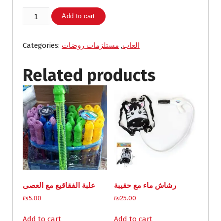
ترك
Add to cart
رمل
فيل
مع
العاب
,
مستلزمات روضات
Categories:
عدة
quantity
Related products
رشاش ماء مع حقيبة
علبة الفقاقيع مع العصى
₪
5.00
₪
25.00
Add to cart
Add to cart