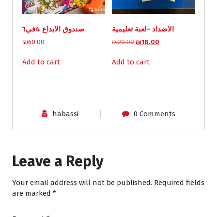
w
s
a
:
s
₪
الاضداد -لعبة تعليمية
صندوق الابداع 4في1
:
1
₪
2
O
C
₪
60.00
₪
20.00
₪
18.00
1
0
r
u
3
.
i
r
Add to cart
Add to cart
0
0
g
r
.
0
i
e
0
.
n
n
0
a
t
.
l
p
habassi
0 Comments
p
r
r
i
i
c
c
e
e
i
Leave a Reply
w
s
a
:
s
₪
Your email address will not be published.
Required fields
:
1
are marked
*
₪
8
2
.
0
0