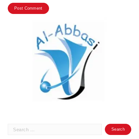
Search
for: