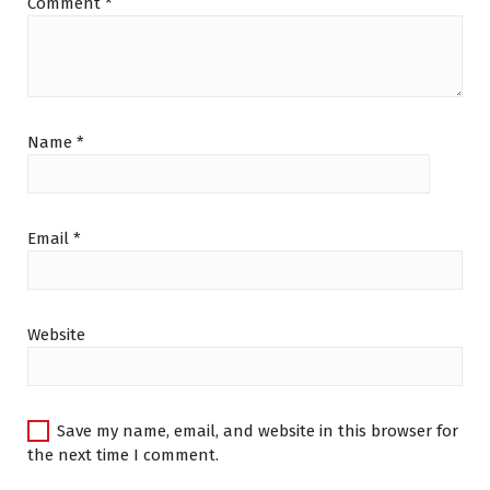
Comment
*
.
0
0
.
0
.
Name
*
Email
*
Website
Save my name, email, and website in this browser for
the next time I comment.