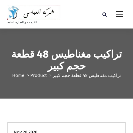
S
k
i
p
للخدمات و التجارة العامة
t
o
c
o
تراكيب مغناطيس 48 قطعة
n
t
حجم كبير
e
n
تراكيب مغناطيس 48 قطعة حجم كبير
>
Product
>
Home
t
Nov 26 2020