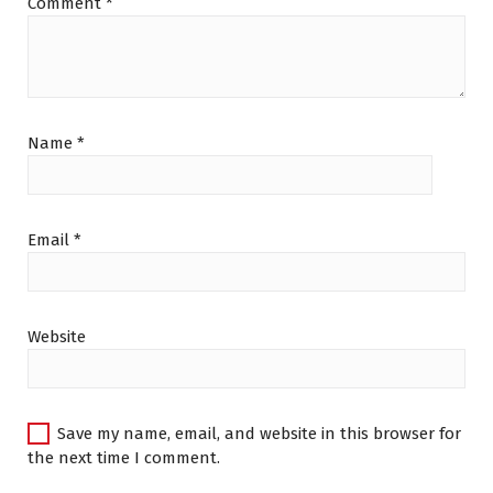
Comment
*
0
0
.
0
.
0
0
.
0
.
0
0
.
.
Name
*
Email
*
Website
Save my name, email, and website in this browser for
the next time I comment.