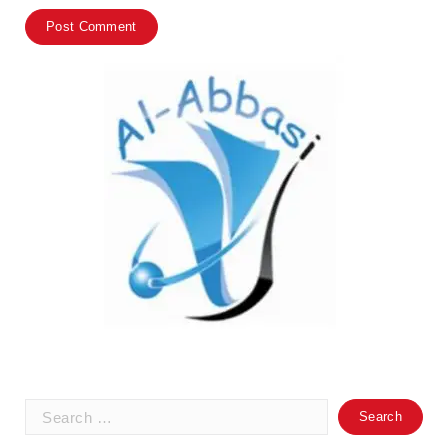
Search
for: