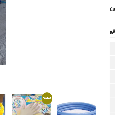
C
قع
Sale!