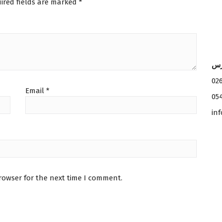
ired fields are marked
*
:
1
₪
5
2
.
5
0
.
0
0
.
رس
0
.
02
Email
*
05
in
rowser for the next time I comment.