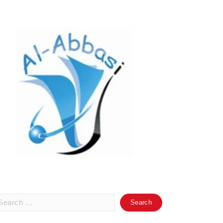
arch
: