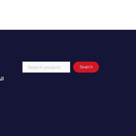
Search
Search
for:
ال