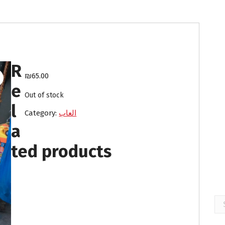
R
₪
65.00
e
Out of stock
l
العاب
Category:
a
ted products
Se
for