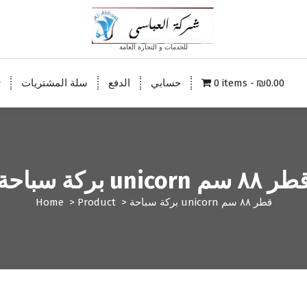
للخدمات و التجارة العامة
₪0.00
0 items
حسابي
الدفع
سلة المشتريات
ت
كة سباحة unicorn قطر ٨٨ سم
بركة سباحة unicorn قطر ٨٨ سم
>
Product
>
Home