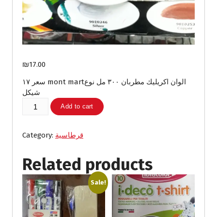
₪
17.00
الوان اكريليك مطربان ٣٠٠ مل نوعmont mart سعر ١٧
شيكل
الوان
Add to cart
اكريليك
مطربان
٣٠٠
قرطاسية
Category:
مل
نوعmont
Related products
mart
quantity
Sale!