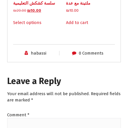
ملتينة مع عدة
سلسة كشكش التعليمية
₪
0
1
.
O
C
₪
20.00
₪
10.00
₪
10.00
5
0
r
u
This
.
0
i
r
Select options
Add to cart
product
0
.
g
r
has
0
i
e
multiple
.
n
n
variants.
a
t
l
p
The
habassi
0 Comments
p
r
options
r
i
may
i
c
be
c
e
chosen
e
i
Leave a Reply
on
w
s
a
:
the
s
₪
product
Your email address will not be published.
Required fields
:
1
page
are marked
*
₪
0
2
.
0
0
Comment
*
.
0
0
.