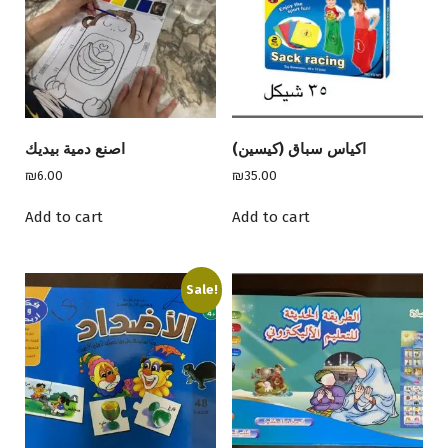
i
c
c
e
e
i
w
s
a
:
s
₪
:
1
اكياس سباق (كيسين)
اصنع دمية بيديك
₪
5
2
.
₪
6.00
₪
35.00
5
0
.
0
Add to cart
Add to cart
0
.
0
.
Sale!