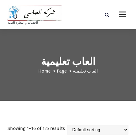
S
k
i
p
للخدمات و التجارة العامة
t
o
c
o
n
العاب تعليمية
t
e
العاب تعليمية
>
Page
>
Home
n
t
Showing 1–16 of 125 results