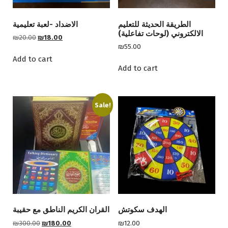
الطريقة الحديثة للتعليم
الاضداد -لعبة تعليمية
الالكتروني (لوحات تفاعلية)
O
C
₪
20.00
₪
18.00
r
u
₪
55.00
i
r
Add to cart
g
r
Add to cart
i
e
n
n
a
t
l
p
Sale!
p
r
r
i
i
c
c
e
e
i
w
s
a
:
s
₪
:
1
₪
8
الهدف سكوتش
القران الكريم الناطق مع حقيبة
2
.
0
0
O
C
₪
300.00
₪
180.00
₪
12.00