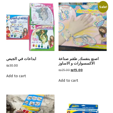
Sale!
اصنع بنفسك, طقم صناعة
ابداعات في الجبص
الاكسسوارات و الاساوز
₪
30.00
O
C
₪
25.00
₪
15.00
r
u
Add to cart
i
r
Add to cart
g
r
i
e
n
n
a
t
l
p
p
r
r
i