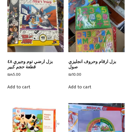
variants.
a
n
The
g
options
e
may
:
be
₪
chosen
2
on
0
0
the
.
product
0
page
بزل ارقام وحروف انجليزي
بزل ارضي توم وجيري ٤٨
0
صول
قطعة حجم كبير
t
h
₪
45.00
₪
10.00
r
o
Add to cart
Add to cart
u
g
h
₪
4
5
0
.